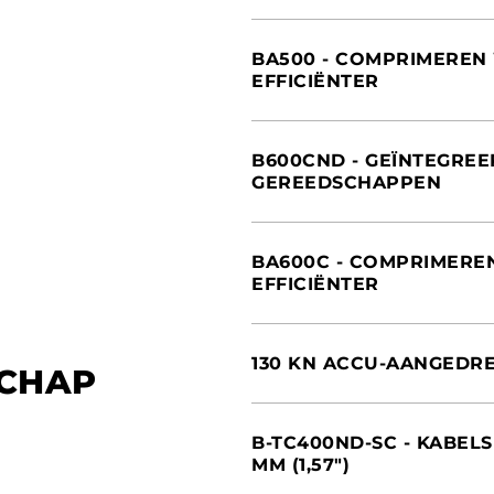
INTERNATIONAAL
ITALIË
BA500 - COMPRIMEREN
EFFICIËNTER
VERENIGDE STATEN 
INTERNATIONAAL
ITALIË
B600CND - GEÏNTEGREER
GEREEDSCHAPPEN
SPANJE
FRANKRIJK
INTERNATIONAAL
NEDERLAND
DUITSLAND
BA600C - COMPRIMERE
VERENIGDE STATEN 
EFFICIËNTER
FRANKRIJK
CHINA
NEDERLAND
INTERNATIONAAL
ITALIË
130 KN ACCU-AANGEDR
CHAP
FRANKRIJK
INTERNATIONAAL
VERENIGDE STATEN 
ITALIË
B-TC400ND-SC - KABEL
MM (1,57″)
DUITSLAND
FRANKRIJK