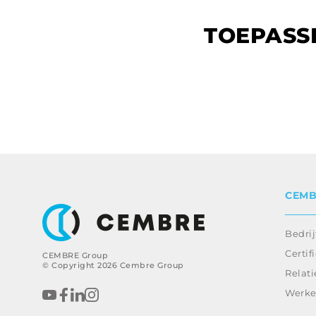
TOEPASS
CEMB
Bedrij
Certif
CEMBRE Group
© Copyright 2026 Cembre Group
Relati
Werke