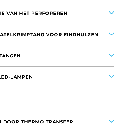
VAN AMERIKA
TIE VAN HET PERFOREREN
 RATELKRIMPTANG VOOR EINDHULZEN
VAN AMERIKA
PTANGEN
 LED-LAMPEN
VAN AMERIKA
VAN AMERIKA
N DOOR THERMO TRANSFER