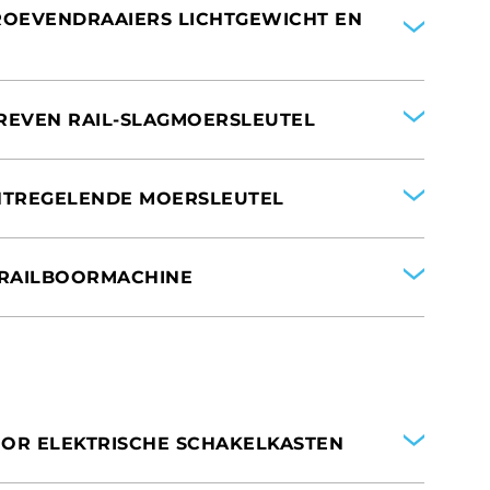
HROEVENDRAAIERS LICHTGEWICHT EN
DREVEN RAIL-SLAGMOERSLEUTEL
 VAN AMERIKA
RIJK
NTREGELENDE MOERSLEUTEL
L RAILBOORMACHINE
 VAN AMERIKA
RIJK
RIJK
 VAN AMERIKA
RIJK
OR ELEKTRISCHE SCHAKELKASTEN