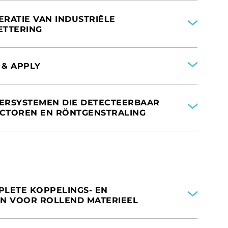
ERATIE VAN INDUSTRIËLE
KETTERING
 & APPLY
 VAN AMERIKA
EERSYSTEMEN DIE DETECTEERBAAR
RIJK
ECTOREN EN RÖNTGENSTRALING
 VAN AMERIKA
RIJK
 VAN AMERIKA
PLETE KOPPELINGS- EN
 VAN AMERIKA
EN VOOR ROLLEND MATERIEEL