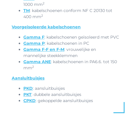
2
1000 mm
TM
: kabelschoenen conform NF C 20130 tot
2
400 mm
Voorgeïsoleerde kabelschoenen
Gamma F
: kabelschoenen geïsoleerd met PVC
Gamma P
: kabelschoenen in PC
Gamma F-F en F-M
: vrouwelijke en
mannelijke steekklemmen
Gamma ANE
: kabelschoenen in PA6.6. tot 150
2
mm
Aansluitbuisjes
PKD
: aansluitbuisjes
PKT
: dubbele aansluitbuisjes
CPKD
: gekoppelde aansluitbuisjes