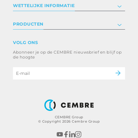
Bedrijf
WETTELIJKE INFORMATIE
Certificeringen
Relaties met investeerders
Privacyverklaring en cookies
PRODUCTEN
Werken bij ons
Algemene voorwaarden
Disclaimer
industrie
VOLG ONS
Klokkenluiden
Spoorweg
Abonneer je op de CEMBRE nieuwsbrief en blijf op
Energie en nutsvoorzieningen
Ethische code en anticorruptiebeleid
de hoogte
e-mobiliteit
B2B Disclaimer
CEMBRE Group
© Copyright 2026 Cembre Group