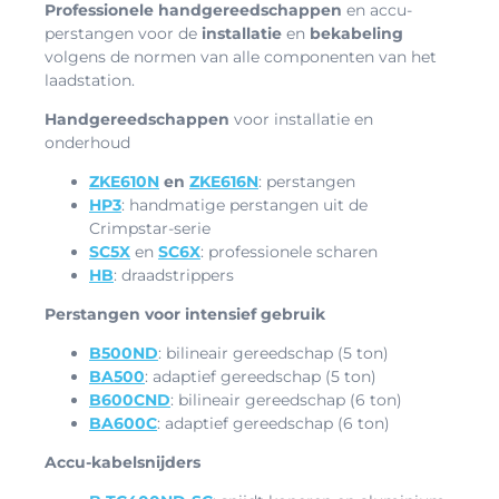
Professionele handgereedschappen
en accu-
perstangen voor de
installatie
en
bekabeling
volgens de normen van alle componenten van het
laadstation.
Handgereedschappen
voor installatie en
onderhoud
ZKE610N
en
ZKE616N
: perstangen
HP3
: handmatige perstangen uit de
Crimpstar-serie
SC5X
en
SC6X
: professionele scharen
HB
: draadstrippers
Perstangen voor intensief gebruik
B500ND
: bilineair gereedschap (5 ton)
BA500
: adaptief gereedschap (5 ton)
B600CND
: bilineair gereedschap (6 ton)
BA600C
: adaptief gereedschap (6 ton)
Accu-kabelsnijders