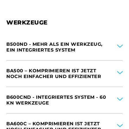
FRANKREICH
ITALIEN
VEREINIGTE STAATEN VON AMERIKA
SPANIEN
VEREINIGTES KÖNIGREICH
DEUTSCHLAND
WERKZEUGE
FRANKREICH
VEREINIGTES KÖNIGREICH
B500ND - MEHR ALS EIN WERKZEUG,
EIN INTEGRIERTES SYSTEM
INTERNATIONAL
ITALIEN
BA500 – KOMPRIMIEREN IST JETZT
VEREINIGTE STAATEN VON AMERIKA
NOCH EINFACHER UND EFFIZIENTER
INTERNATIONAL
ITALIEN
B600CND - INTEGRIERTES SYSTEM - 60
SPANIEN
KN WERKZEUGE
FRANKREICH
NIEDERLANDE
INTERNATIONAL
VEREINIGTE STAATEN VON AMERIKA
DEUTSCHLAND
BA600C – KOMPRIMIEREN IST JETZT
CHINA
FRANKREICH