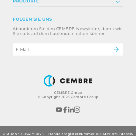
PRODUKTE
Arbeite mit uns
Geschäftsbedingungen
Haftungsausschluss
Industrie
FOLGEN SIE UNS
Whistleblowing
Bahntechnik
Abonnieren Sie den CEMBRE-Newsletter, damit wir
Impressum
Energieversorgung
Sie stets auf dem Laufenden halten können
Ethikkodex und Antikorruptionsrichtlinie der
eMobility
Gruppe
B2B Disclaimer
CEMBRE Group
© Copyright 2026 Cembre Group
USt-IdNr. 00541390175
Handelsregisternummer 00541390175 Brescia