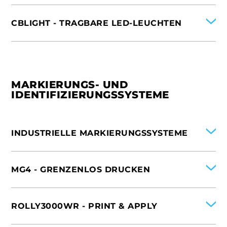
DEUTSCHLAND
INTERNATIONAL
FRANKREICH
ITALIEN
CBLIGHT - TRAGBARE LED-LEUCHTEN
VEREINIGTE STAATEN VON AMERIKA
SPANIEN
DEUTSCHLAND
INTERNATIONAL
FRANKREICH
ITALIEN
VEREINIGTE STAATEN VON AMERIKA
SPANIEN
DEUTSCHLAND
MARKIERUNGS- UND
FRANKREICH
IDENTIFIZIERUNGSSYSTEME
INDUSTRIELLE MARKIERUNGSSYSTEME
INTERNATIONAL
ITALIEN
MG4 - GRENZENLOS DRUCKEN
SPANIEN
DEUTSCHLAND
INTERNATIONAL
FRANKREICH
ITALIEN
ROLLY3000WR - PRINT & APPLY
NIEDERLANDE
SPANIEN
CHINA
DEUTSCHLAND
INTERNATIONAL