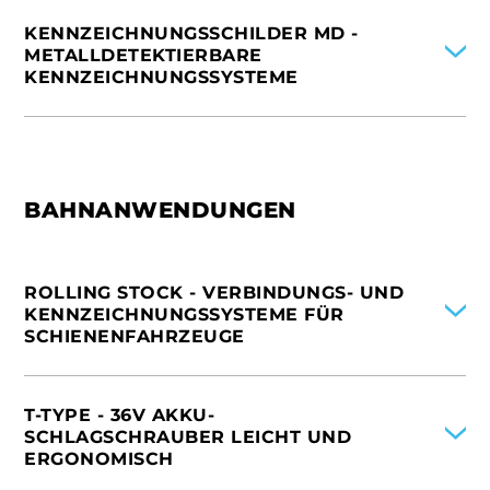
VEREINIGTE STAATEN VON AMERIKA
FRANKREICH
ITALIEN
VEREINIGTES KÖNIGREICH
KENNZEICHNUNGSSCHILDER MD -
NIEDERLANDE
SPANIEN
METALLDETEKTIERBARE
VEREINIGTE STAATEN VON AMERIKA
DEUTSCHLAND
KENNZEICHNUNGSSYSTEME
VEREINIGTES KÖNIGREICH
FRANKREICH
NIEDERLANDE
INTERNATIONAL
VEREINIGTE STAATEN VON AMERIKA
ITALIEN
SPANIEN
DEUTSCHLAND
BAHNANWENDUNGEN
FRANKREICH
VEREINIGTE STAATEN VON AMERIKA
ROLLING STOCK - VERBINDUNGS- UND
KENNZEICHNUNGSSYSTEME FÜR
SCHIENENFAHRZEUGE
INTERNATIONAL
ITALIEN
T-TYPE - 36V AKKU-
SPANIEN
SCHLAGSCHRAUBER LEICHT UND
DEUTSCHLAND
ERGONOMISCH
FRANKREICH