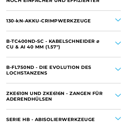
NOCH EINFACHER UND EFFIZIENTER
NIEDERLANDE
INTERNATIONAL
ITALIEN
130-kN-AKKU-CRIMPWERKZEUGE
FRANKREICH
VEREINIGTE STAATEN VON AMERIKA
INTERNATIONAL
ITALIEN
B-TC400ND-SC - KABELSCHNEIDER ⌀
DEUTSCHLAND
CU & AI 40 MM (1.57″)
FRANKREICH
VEREINIGTE STAATEN VON AMERIKA
INTERNATIONAL
ITALIEN
B-FL750ND - DIE EVOLUTION DES
SPANIEN
LOCHSTANZENS
DEUTSCHLAND
FRANKREICH
INTERNATIONAL
ITALIEN
ZKE610N UND ZKE616N - ZANGEN FÜR
SPANIEN
ADERENDHÜLSEN
FRANKREICH
VEREINIGTE STAATEN VON AMERIKA
INTERNATIONAL
ITALIEN
SERIE HB - ABISOLIERWERKZEUGE
SPANIEN