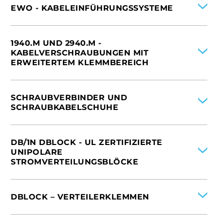
EWO - KABELEINFÜHRUNGSSYSTEME
INTERNATIONAL
ITALIEN
1940.M UND 2940.M -
SPANIEN
KABELVERSCHRAUBUNGEN MIT
DEUTSCHLAND
ERWEITERTEM KLEMMBEREICH
FRANKREICH
CHINA
INTERNATIONAL
VEREINIGTE STAATEN VON AMERIKA
ITALIEN
SCHRAUBVERBINDER UND
SPANIEN
SCHRAUBKABELSCHUHE
DEUTSCHLAND
FRANKREICH
INTERNATIONAL
ITALIEN
DB/1N DBLOCK - UL ZERTIFIZIERTE
SPANIEN
UNIPOLARE
DEUTSCHLAND
STROMVERTEILUNGSBLÖCKE
FRANKREICH
CHINA
INTERNATIONAL
VEREINIGTE STAATEN VON AMERIKA
ITALIEN
DBLOCK – VERTEILERKLEMMEN
SPANIEN
DEUTSCHLAND
INTERNATIONAL