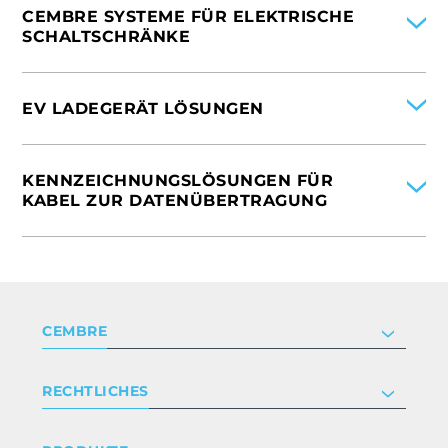
CEMBRE SYSTEME FÜR ELEKTRISCHE
SCHALTSCHRÄNKE
INTERNATIONAL
ITALIEN
EV LADEGERÄT LÖSUNGEN
SPANIEN
DEUTSCHLAND
INTERNATIONAL
FRANKREICH
ITALIEN
KENNZEICHNUNGSLÖSUNGEN FÜR
CHINA
SPANIEN
KABEL ZUR DATENÜBERTRAGUNG
VEREINIGTE STAATEN VON AMERIKA
FRANKREICH
VEREINIGTES KÖNIGREICH
VEREINIGTE STAATEN VON AMERIKA
INTERNATIONAL
ITALIEN
DEUTSCHLAND
VEREINIGTES KÖNIGREICH
CEMBRE
Unternehmen
RECHTLICHES
Zertifizierung
Investor relations
Datenschutz- und Cookie-Richtlinie