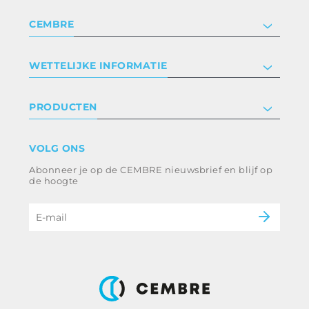
CEMBRE
Bedrijf
WETTELIJKE INFORMATIE
Certificeringen
Relaties met investeerders
Privacyverklaring en cookies
PRODUCTEN
Werken bij ons
Algemene voorwaarden
Disclaimer
industrie
VOLG ONS
Klokkenluiden
Spoorweg
Abonneer je op de CEMBRE nieuwsbrief en blijf op
Energie en nutsvoorzieningen
Ethische code en anticorruptiebeleid
de hoogte
e-mobiliteit
B2B Disclaimer