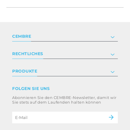
CEMBRE
Unternehmen
RECHTLICHES
Zertifizierung
Investor relations
Datenschutz- und Cookie-Richtlinie
PRODUKTE
Arbeite mit uns
Geschäftsbedingungen
Haftungsausschluss
Industrie
FOLGEN SIE UNS
Whistleblowing
Bahntechnik
Abonnieren Sie den CEMBRE-Newsletter, damit wir
Impressum
Energieversorgung
Sie stets auf dem Laufenden halten können
Ethikkodex und Antikorruptionsrichtlinie der
eMobility
Gruppe
B2B Disclaimer