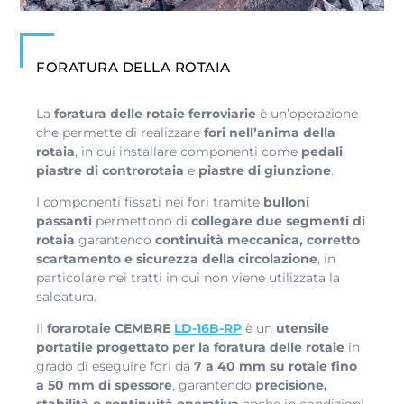
FORATURA DELLA ROTAIA
La
foratura delle rotaie ferroviarie
è un’operazione
che permette di realizzare
fori nell’anima della
rotaia
, in cui installare componenti come
pedali
,
piastre di controrotaia
e
piastre di giunzione
.
I componenti fissati nei fori tramite
bulloni
passanti
permettono di
collegare due segmenti di
rotaia
garantendo
continuità meccanica, corretto
scartamento e sicurezza della circolazione
, in
particolare nei tratti in cui non viene utilizzata la
saldatura.
Il
forarotaie CEMBRE
LD‑16B‑RP
è un
utensile
portatile progettato
per la foratura delle rotaie
in
grado di eseguire fori da
7 a 40 mm su rotaie fino
a 50 mm di spessore
, garantendo
precisione,
stabilità e continuità operativa
anche in condizioni