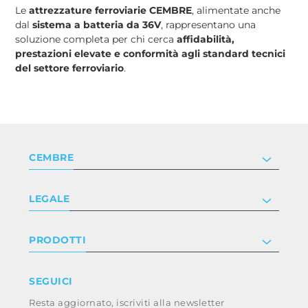
Le
attrezzature ferroviarie CEMBRE
, alimentate anche
dal
sistema a batteria da 36V
, rappresentano una
soluzione completa per chi cerca
affidabilità,
prestazioni elevate e conformità agli standard tecnici
del settore ferroviario
.
CEMBRE
Società
LEGALE
Certificazioni
Investor relations
Informativa privacy e cookie
PRODOTTI
Lavora con noi
Termini e condizioni
Disclaimer
Industry
SEGUICI
Whistleblowing
Railway
Resta aggiornato, iscriviti alla newsletter