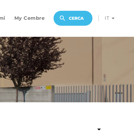
mi
My Cembre
IT
CERCA