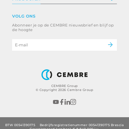
Werken bij ons
Algemene voorwaarden
Disclaimer
industrie
VOLG ONS
Klokkenluiden
Spoorweg
Abonneer je op de CEMBRE nieuwsbrief en blijf op
Energie en nutsvoorzieningen
Ethische code en anticorruptiebeleid
de hoogte
e-mobiliteit
B2B Disclaimer
CEMBRE Group
© Copyright 2026 Cembre Group
BTW 00541390175
Bedrijfsregistratienummer 00541390175 Brescia