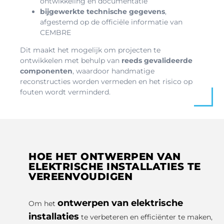
ontwikkeling en documentatie
bijgewerkte technische gegevens
,
afgestemd op de officiële informatie van
CEMBRE
Dit maakt het mogelijk om projecten te
ontwikkelen met behulp van
reeds gevalideerde
componenten
, waardoor handmatige
reconstructies worden vermeden en het risico op
fouten wordt verminderd.
HOE HET ONTWERPEN VAN
ELEKTRISCHE INSTALLATIES TE
VEREENVOUDIGEN
ontwerpen van elektrische
Om het
installaties
te verbeteren en efficiënter te maken,