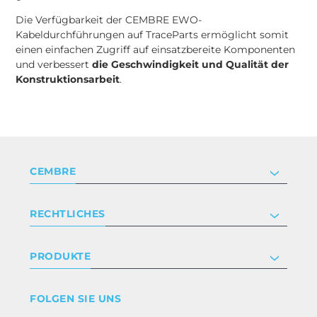
Die Verfügbarkeit der CEMBRE EWO-
Kabeldurchführungen auf TraceParts ermöglicht somit
einen einfachen Zugriff auf einsatzbereite Komponenten
und verbessert
die Geschwindigkeit und Qualität der
Konstruktionsarbeit
.
CEMBRE
Unternehmen
RECHTLICHES
Zertifizierung
Investor relations
Datenschutz- und Cookie-Richtlinie
PRODUKTE
Arbeite mit uns
Geschäftsbedingungen
Haftungsausschluss
Industrie
FOLGEN SIE UNS
Whistleblowing
Bahntechnik