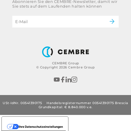
Abonnieren Sie den CEMBRE-Newsletter, damit wir
Impressum
Energieversorgung
Sie stets auf dem Laufenden halten können
Ethikkodex und Antikorruptionsrichtlinie der
eMobility
Gruppe
B2B Disclaimer
CEMBRE Group
© Copyright 2026 Cembre Group
USt-IdNr. 00541390175
Handelsregisternummer 00541390175 Brescia
Grundkapital: € 8.840.000 v.e.
Ihre Datenschutzeinstellungen