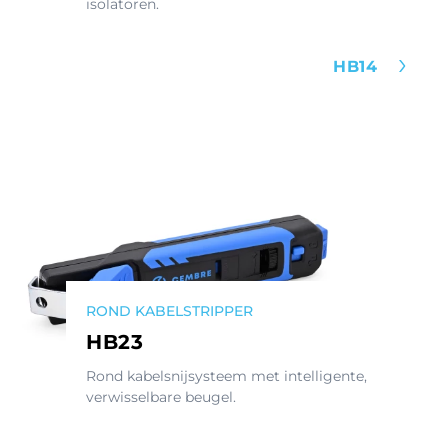
isolatoren.
HB14
ROND KABELSTRIPPER
HB23
Rond kabelsnijsysteem met intelligente,
verwisselbare beugel.