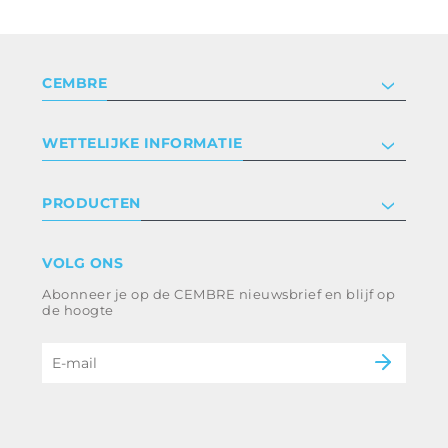
CEMBRE
Bedrijf
WETTELIJKE INFORMATIE
Certificeringen
Relaties met investeerders
Privacyverklaring en cookies
PRODUCTEN
Werken bij ons
Algemene voorwaarden
Disclaimer
industrie
VOLG ONS
Klokkenluiden
Spoorweg
Abonneer je op de CEMBRE nieuwsbrief en blijf op
Energie en nutsvoorzieningen
Ethische code en anticorruptiebeleid
de hoogte
e-mobiliteit
B2B Disclaimer