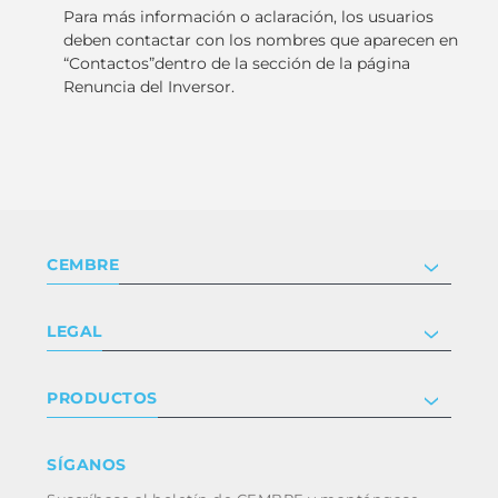
Para más información o aclaración, los usuarios
deben contactar con los nombres que aparecen en
“Contactos”dentro de la sección de la página
Renuncia del Inversor.
CEMBRE
Compañía
LEGAL
Certificaciones
Relaciones con inversores
Política de privacidad y cookies
PRODUCTOS
Trabaja con nosotros
Términos y condiciones
Renuncia
Industria
SÍGANOS
Whistleblowing
Ferrocarril