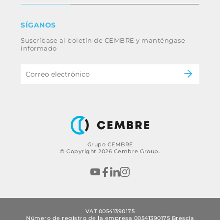
Términos y condiciones
Renuncia
Industria
SÍGANOS
Whistleblowing
Ferrocarril
Suscríbase al boletín de CEMBRE y manténgase
Energía
Código ético y política anticorrupción del
informado
grupo
eMobility
B2B Disclaimer
Grupo CEMBRE
© Copyright 2026 Cembre Group.
VAT 00541390175
Número de registro de la empresa 00541390175 Brescia