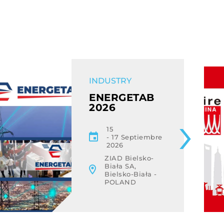
EVENT
INDUSTRY
ENERGETAB
2026
15
17 Septiembre
2026
ZIAD Bielsko-
Biała SA,
Bielsko-Biała -
POLAND