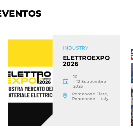
EVENTOS
EVENT
INDUSTRY
ELETTROEXPO
2026
10
12 Septiembre
2026
Pordenone Fiere,
Pordenone - Italy