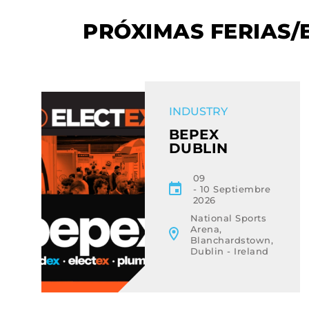
PRÓXIMAS FERIAS/
EVENT
INDUSTRY
BEPEX
DUBLIN
09
10 Septiembre
2026
National Sports
Arena,
Blanchardstown,
Dublin - Ireland