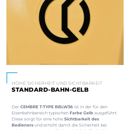
HOHE SICHERHEIT UND SICHTBARKEIT
STANDARD-BAHN-GELB
Der
CEMBRE T‑TYPE BBLW36
ist in der für den
Eisenbahnbereich typischen
Farbe Gelb
ausgeführt.
Diese sorgt für eine hohe
Sichtbarkeit des
Bedieners
und erhöht damit die Sicherheit bei