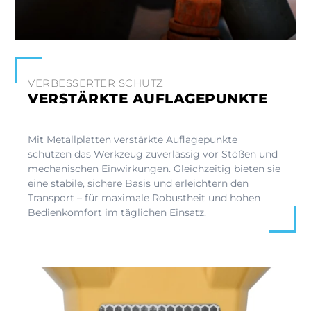
VERBESSERTER SCHUTZ
VERSTÄRKTE AUFLAGEPUNKTE
Mit Metallplatten verstärkte Auflagepunkte
schützen das Werkzeug zuverlässig vor Stößen und
mechanischen Einwirkungen. Gleichzeitig bieten sie
eine stabile, sichere Basis und erleichtern den
Transport – für maximale Robustheit und hohen
Bedienkomfort im täglichen Einsatz.