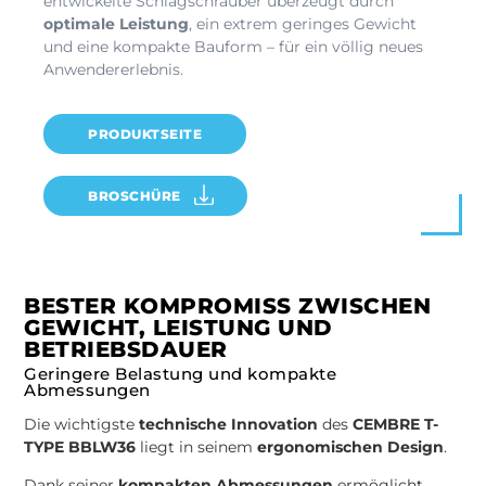
entwickelte Schlagschrauber überzeugt durch
optimale Leistung
, ein extrem geringes Gewicht
und eine kompakte Bauform – für ein völlig neues
Anwendererlebnis.
PRODUKTSEITE
BROSCHÜRE
BESTER KOMPROMISS ZWISCHEN
GEWICHT, LEISTUNG UND
BETRIEBSDAUER
Geringere Belastung und kompakte
Abmessungen
Die wichtigste
technische Innovation
des
CEMBRE T-
TYPE BBLW36
liegt in seinem
ergonomischen Design
.
Dank seiner
kompakten Abmessungen
ermöglicht