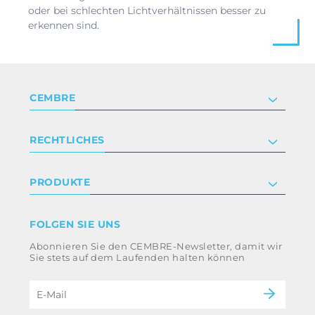
oder bei schlechten Lichtverhältnissen besser zu
erkennen sind.
CEMBRE
Unternehmen
RECHTLICHES
Zertifizierung
Investor relations
Datenschutz- und Cookie-Richtlinie
PRODUKTE
Arbeite mit uns
Geschäftsbedingungen
Haftungsausschluss
Industrie
FOLGEN SIE UNS
Whistleblowing
Bahntechnik
Abonnieren Sie den CEMBRE-Newsletter, damit wir
Impressum
Energieversorgung
Sie stets auf dem Laufenden halten können
Ethikkodex und Antikorruptionsrichtlinie der
eMobility
Gruppe
B2B Disclaimer