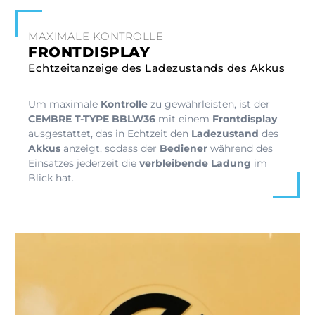
MAXIMALE KONTROLLE
FRONTDISPLAY
Echtzeitanzeige des Ladezustands des Akkus
Um maximale
Kontrolle
zu gewährleisten, ist der
CEMBRE T-TYPE BBLW36
mit einem
Frontdisplay
ausgestattet, das in Echtzeit den
Ladezustand
des
Akkus
anzeigt, sodass der
Bediener
während des
Einsatzes jederzeit die
verbleibende Ladung
im
Blick hat.