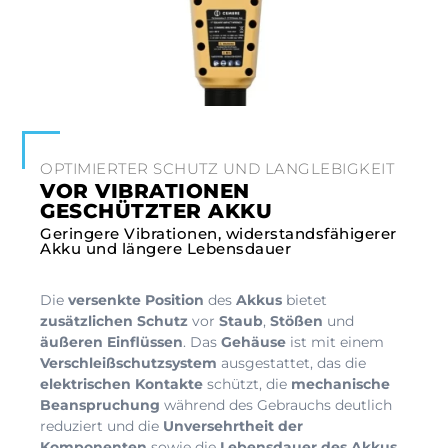
OPTIMIERTER SCHUTZ UND LANGLEBIGKEIT
VOR VIBRATIONEN
GESCHÜTZTER AKKU
Geringere Vibrationen, widerstandsfähigerer
Akku und längere Lebensdauer
Die
versenkte Position
des
Akkus
bietet
zusätzlichen Schutz
vor
Staub
,
Stößen
und
äußeren Einflüssen
. Das
Gehäuse
ist mit einem
Verschleißschutzsystem
ausgestattet, das die
elektrischen Kontakte
schützt, die
mechanische
Beanspruchung
während des Gebrauchs deutlich
reduziert und die
Unversehrtheit der
Komponenten
sowie die
Lebensdauer des Akkus