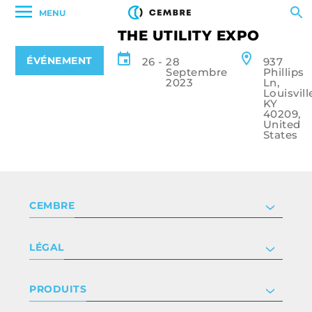
MENU
THE UTILITY EXPO
ÉVÉNEMENT
26
-
28
937
Septembre
Phillips
2023
Ln,
Louisvill
KY
40209,
United
States
CEMBRE
Société
LÉGAL
Certificat
Relation investisseur
Politique de confidentialité & cookie
PRODUITS
Nous rejoindre
Termes et conditions