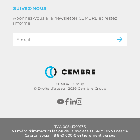
Clause de non-responsabilité
Industrie
SUIVEZ-NOUS
Whistleblowing
Ferroviaire
Abonnez-vous à la newsletter CEMBRE et restez
Énergie
Code d’éthique et politique anti-corruption
informé
du groupe
eMobility
B2B Disclaimer
CEMBRE Group
© Droits d'auteur 2026 Cembre Group
TVA 00541390175
Numéro d'immatriculation de la société 00541390175 Brescia
Capital social : 8 840 000 € entièrement versés