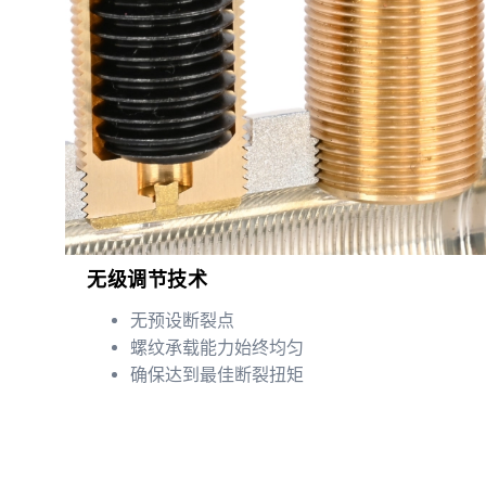
无级调节技术
无预设断裂点
螺纹承载能力始终均匀
确保达到最佳断裂扭矩