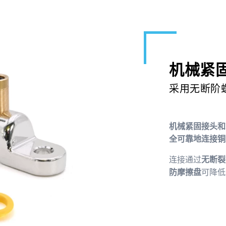
机械紧
采用无断阶
机械紧固接头和
全可靠地连接铜
连接通过
无断裂
防摩擦盘
可降低