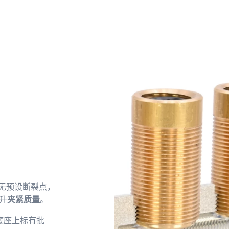
无预设断裂点，
升
夹紧质量
。
底座上标有批