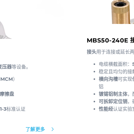
MBS50-240E 
接头
用于连接或延长
电缆横截面积：
变压器
等设备。
稳定且均匀的接
0 MCM
）
横向沟槽
可实现
铝
摩擦盘
镀锡铝制主体
，
可拆卸定位销
，
1-3
标准认证
性能经
认证实验
了解更多