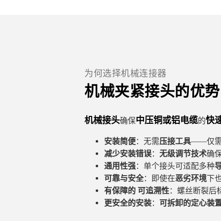
为何选择机械连接器
机械夹紧接头的优势
机械接头
中压铜或铝电缆
快
确保
的
安装简便
：无需
压接工具
——仅
减少安装错误
：
无级调节技术
确
通用性强
：单个接头可适配多种
可靠与安全
：即使在
恶劣环境
下
有保障的
可追溯性
：螺丝断裂后
更安全的安装
：
可拆卸的定心装