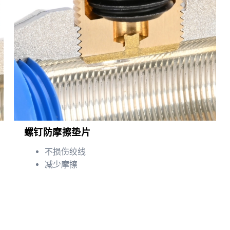
螺钉防摩擦垫片
不损伤绞线
减少摩擦