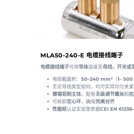
MLA50-240-E 电缆接线端子
电缆接线端子
可将
导体
连接至
母线、开关或
电缆截面积：
50–240 mm²
（
1– 50
无论导线类型如何，均可实现均匀夹紧
镀锡铝制主体
，配有
无级调节螺丝
和
抗
可拆卸
定心环
，确保
完美对齐
性能经
认证实验室依据
CEI EN 61238-