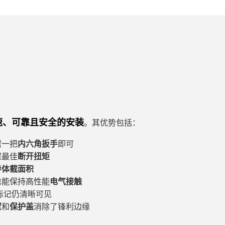
速、可靠且安全的安装
。其优势包括：
需一把
内六角扳手
即可
保最佳
断开扭矩
导体截面积
也能保持高性能
电气接触
标记仍清晰可见
置
和
保护盖
消除了锋利边缘