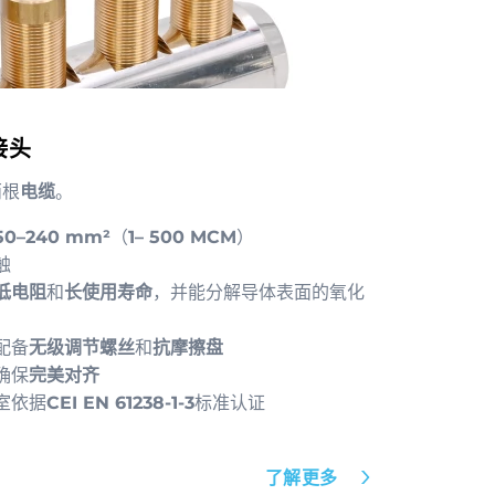
接头
两根
电缆
。
50–240 mm²
（
1– 500 MCM
）
触
低电阻
和
长使用寿命
，并能分解导体表面的氧化
配备
无级调节螺丝
和
抗摩擦盘
确保
完美对齐
室依据
CEI EN 61238-1-3
标准认证
了解更多