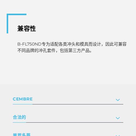
兼容性
B-FL750ND专为适配各类冲头和模具而设计，因此可兼容
不同品牌的冲孔套件，包括第三方产品。
CEMBRE
公司
合法的
认证
投资者关系
隐私和 cookie 政策
普罗多蒂