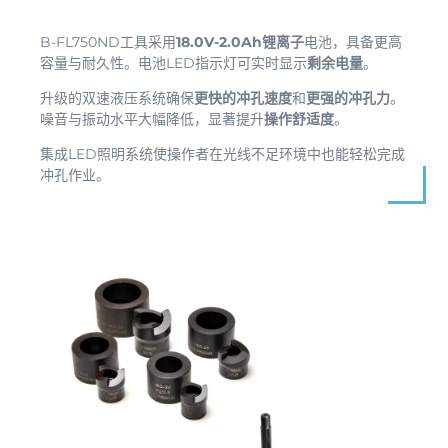
B-FL750ND工具采用
18.0V-2.0Ah锂离子
电池，具备更高
容量与耐久性。电池LED指示灯可实时显示
剩余电量
。
升级的双速液压系统确保
更快的冲孔速度
和
更强的冲孔力
。
噪音与振动水平大幅降低，显著提升
操作舒适度
。
集成LED照明系统使操作者在光线不足环境中也能轻松完成
冲孔作业。