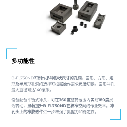
多功能性
B-FL750ND可制作
多种形状尺寸的孔洞
。圆形、方形、矩
形及半月形孔洞的选择可根据操作需求灵活切换。圆形冲孔
最大直径可达140毫米。
设备配备平衡式冲头，可在
360度
旋转范围内实现
180度
灵
活转动，
显著提升B-FL750ND在狭窄空间
的作业效率。
冲
孔头上的橡胶嵌件
进一步增强了抓握力和稳定性。