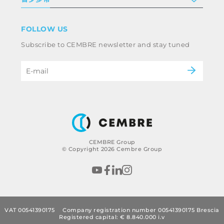
跟我们工作
条款和条件
免责声明
工业
FOLLOW US
Whistleblowing
铁路
Subscribe to CEMBRE newsletter and stay tuned
电力
职业道德规范与反腐败政策
eMobility
B2B Disclaimer
CEMBRE Group
© Copyright 2026 Cembre Group
VAT 00541390175
Company registration number 00541390175 Brescia
Registered capital: € 8.840.000 i.v