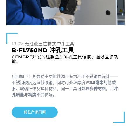
18.0V 无线液压拉拔式冲孔工具
B-FL750ND 冲孔工具
CEMBRE开发的这款金属冲孔工具便携、强劲且多功
能。
原因如下！其强劲多功能性源于专为冲压不锈钢而设计——
不锈钢硬度远超低碳钢。同时可处理厚度达
3.5毫米
的低碳
钢、玻璃纤维及塑料材料。同一工具
可处理多种材料
，且
冲
孔质量
与
精度
不受影响。
前往产品页面